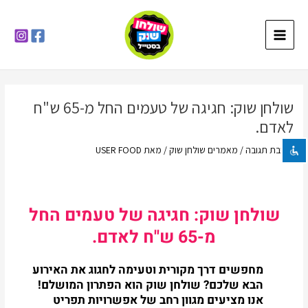
ילוג
Main
תוכן
Menu
השבת את ההבזקים
visibility_off
סמן כותרות
title
שולחן שוק: חגיגה של טעמים החל מ-65 ש"ח
צבע רקע
settings
לאדם.
זום (הקטנה)
zoom_out
כתיבת תגובה
/
מאמרים שולחן שוק
/ מאת
USER FOOD
זום (הגדלה)
zoom_in
הקטנת גופן
remove_circle_outline
הגדלת גופן
add_circle_outline
שולחן שוק: חגיגה של טעמים החל
גופן קריא
spellcheck
מ-65 ש"ח לאדם.
ניגודיות בהירה
brightness_high
מחפשים דרך מקורית וטעימה לחגוג את האירוע
ניגודיות כהה
brightness_low
הבא שלכם? שולחן שוק הוא הפתרון המושלם!
הוסף קו תחתון לקישורים
אנו מציעים מגוון רחב של אפשרויות תפריט
format_underlined