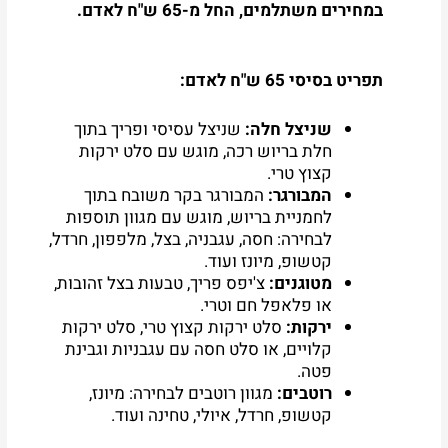
במחירים משתלמים, החל מ-65 ש"ח לאדם.
סמן קישורים
font_download
לאפס
cached
תפריט בסיסי 65 ש"ח לאדם:
את
כל
האפשרויות
שניצל חלה:
שניצל עסיסי ופריך בתוך
חלת בריוש רכה, מוגש עם סלט ירקות
קצוץ טרי.
המבורגר:
המבורגר בקר משובח בתוך
לחמניית בריוש, מוגש עם מגוון תוספות
לבחירה: חסה, עגבניה, בצל, מלפפון, חרדל,
קטשופ, מיונז ועוד.
מטוגנים:
צ'יפס פריך, טבעות בצל זהובות,
או פלאפל חם וטרי.
ירקות:
סלט ירקות קצוץ טרי, סלט ירקות
קלויים, או סלט חסה עם עגבניות וגבינת
פטה.
רוטבים:
מגוון רוטבים לבחירה: מיונז,
קטשופ, חרדל, איולי, טחינה ועוד.