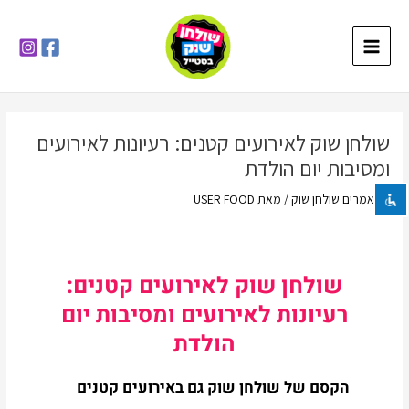
ילוג
Main
תוכן
Menu
השבת את ההבזקים
visibility_off
סמן כותרות
title
שולחן שוק לאירועים קטנים: רעיונות לאירועים
צבע רקע
settings
ומסיבות יום הולדת
זום (הקטנה)
zoom_out
/
מאמרים שולחן שוק
/ מאת
USER FOOD
זום (הגדלה)
zoom_in
הקטנת גופן
remove_circle_outline
הגדלת גופן
add_circle_outline
שולחן שוק לאירועים קטנים:
גופן קריא
spellcheck
רעיונות לאירועים ומסיבות יום
ניגודיות בהירה
brightness_high
הולדת
ניגודיות כהה
brightness_low
הקסם של שולחן שוק גם באירועים קטנים
הוסף קו תחתון לקישורים
format_underlined