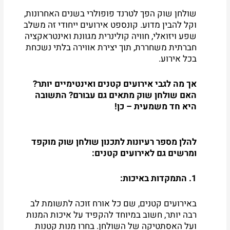
סמן קישורים
font_download
שולחן שוק הפך לטרנד פופולרי בשנים האחרונות,
וקל להבין מדוע. קונספט אירועים ייחודי זה משלב
לאפס
cached
שפע ויזואלי, חוויה קולינרית מגוונת ואינטראקציה
את
חברתית משחררת, תוך יצירת אווירה בלתי נשכחת
כל
בכל אירוע.
האפשרויות
אך מה לגבי אירועים קטנים ואינטימיים יותר?
האם שולחן שוק מתאים גם עבורם? התשובה
היא חד משמעית – כן!
להלן מספר רעיונות לתכנון שולחן שוק מוקפד
ומרשים גם לאירועים קטנים:
1. התמקדות באיכות:
באירועים קטנים, שם כל אורח זוכה לתשומת לב
רבה יותר, חשוב במיוחד להקפיד על איכות המנות
ועל האסתטיקה של השולחן. בחרו מנות קטנות